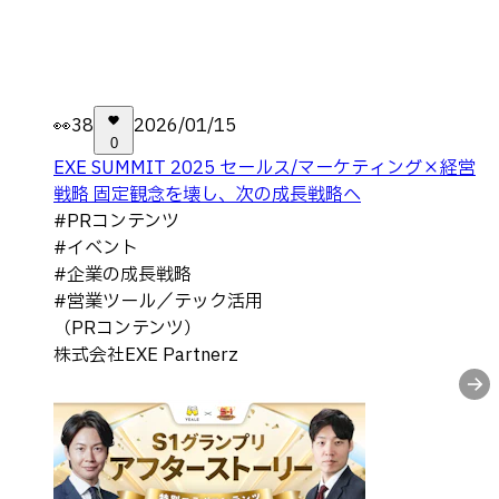
👀
38
2026/01/15
0
EXE SUMMIT 2025 セールス/マーケティング×経営
戦略 固定観念を壊し、次の成長戦略へ
#
PRコンテンツ
#
イベント
#
企業の成長戦略
#
営業ツール／テック活用
（PRコンテンツ）
株式会社EXE Partnerz