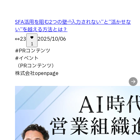
SFA活用を阻む2つの壁── “入力されない”と“活かせな
い”を越える方法とは？
👀
23
2025/10/06
1
#
PRコンテンツ
#
イベント
（PRコンテンツ）
株式会社openpage