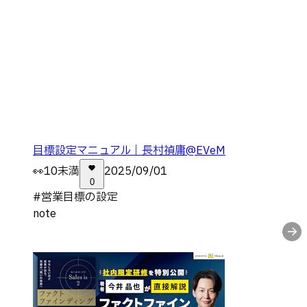
目標設定マニュアル｜長村禎庸@EVeM
👀
10未満
2025/09/01
0
#
営業目標の設定
note