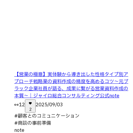
【営業の極意】実体験から導き出した性格タイプ別ア
プローチ戦略業の資料作成の精度を高めるコツ～元ブ
ラック企業社員が語る、成果に繋がる営業資料作成の
本質～｜ジャイロ総合コンサルティング公式note
👀
12
2025/09/03
2
#
顧客とのコミュニケーション
#
商談の事前準備
note