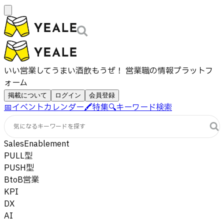
いい営業してうまい酒飲もうぜ！ 営業職の情報プラットフ
ォーム
掲載について
ログイン
会員登録
📅
イベントカレンダー
🖍️
特集
🔍
キーワード検索
気になるキーワードを探す
SalesEnablement
PULL型
PUSH型
BtoB営業
KPI
DX
AI