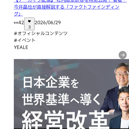
【アーカイブ配信】 社内限定研修を特別公開！ 著者・
今井晶也が直接解説する「ファクトファインディン
グ」
👀
42
2026/06/29
3
#
オフィシャルコンテンツ
#
イベント
YEALE