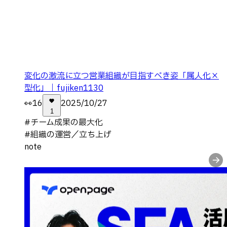
変化の激流に立つ営業組織が目指すべき姿「属人化×
型化」｜fujiken1130
👀
16
2025/10/27
1
#
チーム成果の最大化
#
組織の運営／立ち上げ
note