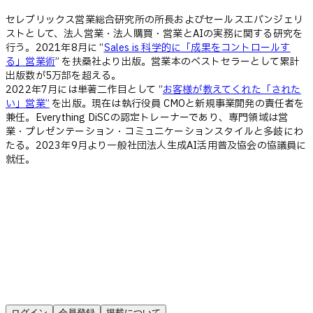
セレブリックス営業総合研究所の所長およびセールスエバンジェリ
ストとして、法人営業・法人購買・営業とAIの実務に関する研究を
行う。2021年8月に “
Sales is 科学的に「成果をコントロールす
る」営業術
” を扶桑社より出版。営業本のベストセラーとして累計
出版数が5万部を超える。
2022年7月には単著二作目として “
お客様が教えてくれた「された
い」営業”
を出版。現在は執行役員 CMOと新規事業開発の責任者を
兼任。Everything DiSCの認定トレーナーであり、専門領域は営
業・プレゼンテーション・コミュニケーションスタイルと多岐にわ
たる。2023年9月より一般社団法人生成AI活用普及協会の協議員に
就任。
ログイン
会員登録
掲載について