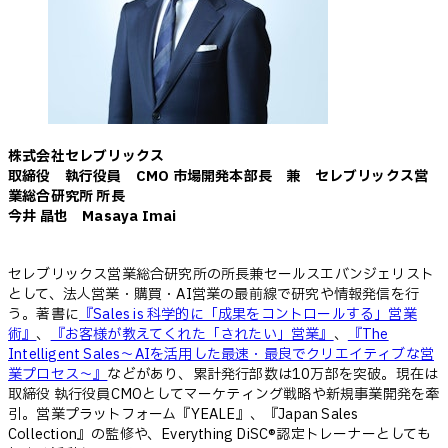
株式会社セレブリックス
取締役 執行役員 CMO 市場開発本部長 兼 セレブリックス営
業総合研究所 所長
今井 晶也 Masaya Imai
セレブリックス営業総合研究所の所長兼セールスエバンジェリスト
として、法人営業・購買・AI営業の最前線で研究や情報発信を行
う。著書に
『Sales is 科学的に「成果をコントロールする」営業
術』
、
『お客様が教えてくれた「されたい」営業』
、
『The
Intelligent Sales～AIを活用した最速・最良でクリエイティブな営
業プロセス～』
などがあり、累計発行部数は10万部を突破。現在は
取締役 執行役員CMOとしてマーケティング戦略や新規事業開発を牽
引。営業プラットフォーム『YEALE』、『Japan Sales
Collection』の監修や、Everything DiSC®認定トレーナーとしても