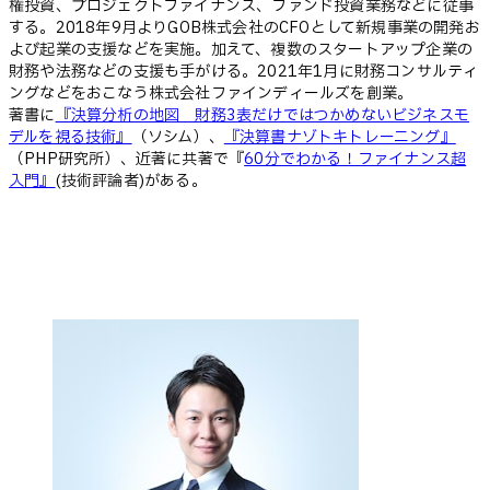
権投資、プロジェクトファイナンス、ファンド投資業務などに従事
する。2018年9月よりGOB株式会社のCFOとして新規事業の開発お
よび起業の支援などを実施。加えて、複数のスタートアップ企業の
財務や法務などの支援も手がける。2021年1月に財務コンサルティ
ングなどをおこなう株式会社ファインディールズを創業。
著書に
『決算分析の地図 財務3表だけではつかめないビジネスモ
デルを視る技術』
（ソシム）、
『決算書ナゾトキトレーニング』
（PHP研究所）、近著に共著で『
60分でわかる！ファイナンス超
入門』
(技術評論者)がある。