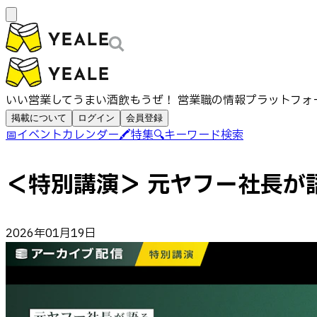
いい営業してうまい酒飲もうぜ！ 営業職の情報プラットフォ
掲載について
ログイン
会員登録
📅
イベントカレンダー
🖍️
特集
🔍
キーワード検索
＜特別講演＞ 元ヤフー社長が
2026年01月19日