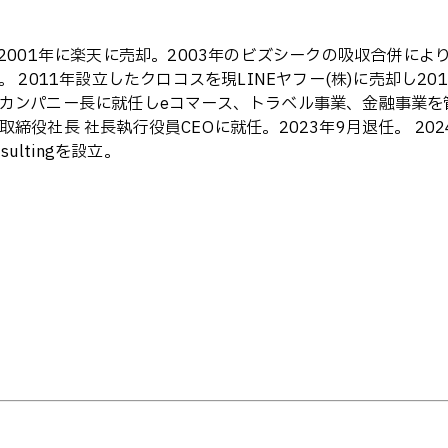
し2001年に楽天に売却。2003年のビズシークの吸収合併に
 2011年設立したクロコスを現LINEヤフー(株)に売却し2
カンパニー長に就任しeコマース、トラベル事業、金融事業を管轄
役社長 社長執行役員CEOに就任。2023年9月退任。 2024年
ultingを設立。