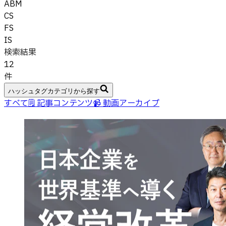
ABM
CS
FS
IS
検索結果
12
件
ハッシュタグカテゴリから探す
すべて
🗒 記事コンテンツ
📹 動画アーカイブ