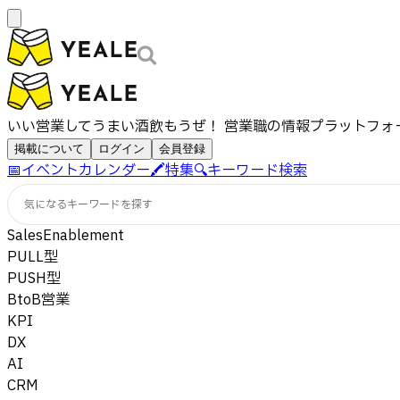
いい営業してうまい酒飲もうぜ！ 営業職の情報プラットフォ
掲載について
ログイン
会員登録
📅
イベントカレンダー
🖍️
特集
🔍
キーワード検索
気になるキーワードを探す
SalesEnablement
PULL型
PUSH型
BtoB営業
KPI
DX
AI
CRM