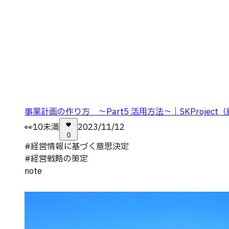
事業計画の作り方 ～Part5 活用方法～｜SKProjec
👀
10未満
2023/11/12
0
#
経営情報に基づく意思決定
#
経営戦略の策定
note