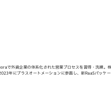
Zuoraで外資企業の体系化された営業プロセスを習得・洗練。
2023年にプラスオートメーションに参画し、新RaaSパッ