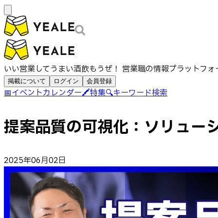
いい営業してうまい酒飲もうぜ！ 営業職の情報プラットフォ
掲載について
ログイン
会員登録
📅
イベントカレンダー
🖍️
特集
🔍
キーワード検索
提案品質の可視化：ソリューシ
2025年06月02日