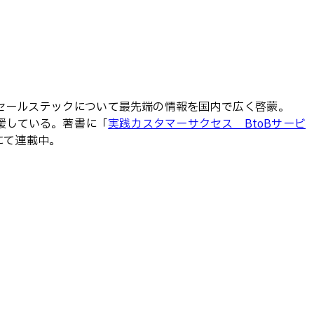
セスやセールステックについて最先端の情報を国内で広く啓蒙。
援している。著書に「
実践カスタマーサクセス BtoBサービ
」にて連載中。