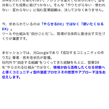
SFAを入れても使われない。ナレッジを整えても見られない。型を
共有しても成果に結びつかない──。そんな「やりたがらない・使われ
ない・変わらない」に悩む営業組織は、決して少なくありません。
今、求められているのは
「やらせるDX」ではなく「使いたくなる
DX」
。
ツールや仕組みを“自分ごと化”し、現場が主体的に動き出す文化づ
くりが重要です。
本セッションでは、元Googleであり『成功するコミュニティの作
り方』著者・宮本佳歩氏が登壇。
社内外で“自走する組織”をつくってきた経験をもとに、営業DX
を“やらされる仕組み”ではなく、
現場が自ら活用したくなる状態へ
と導くコミュニティ型の浸透プロセス──その思想やアプローチ法をお
伝えします
。