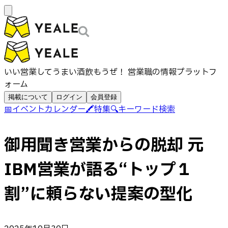
いい営業してうまい酒飲もうぜ！ 営業職の情報プラットフ
ォーム
掲載について
ログイン
会員登録
📅
イベントカレンダー
🖍️
特集
🔍
キーワード検索
御用聞き営業からの脱却 元
IBM営業が語る“トップ１
割”に頼らない提案の型化