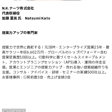
N.K.ナーツ株式会社
代表取締役
加藤 夏美 氏 Natsumi Kato
提案力アップの専門家
提案力で世界に貢献する！元IBM・エンタープライズ営業25年・最
高サラリー年収6,602万円・グローバルのトップパフォーマー含む
営業受賞歴10回以上。行動科学に基づくセールスイネーブルメン
ト、アカウントプラニングセッション（APS)導入・運用の伴走支
援。営業とエンジニアの提案力アップ・売れる強い提案組織作りを
支援。コンサル・アドバイス・研修・セミナーの実績500社以上。
お客様事例：①契約数3倍・売上げ金額3倍
終了しました