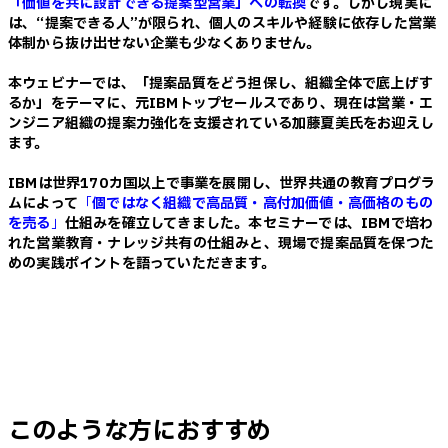
「価値を共に設計できる提案型営業」への転換
です。しかし現実に
は、“提案できる人”が限られ、個人のスキルや経験に依存した営業
体制から抜け出せない企業も少なくありません。
本ウェビナーでは、「提案品質をどう担保し、組織全体で底上げす
るか」をテーマに、元IBMトップセールスであり、現在は営業・エ
ンジニア組織の提案力強化を支援されている加藤夏美氏をお迎えし
ます。
IBMは世界170カ国以上で事業を展開し、世界共通の教育プログラ
ムによって
「
個ではなく組織で高品質・高付加価値・高価格のもの
を売る
」
仕組みを確立してきました。本セミナーでは、IBMで培わ
れた営業教育・ナレッジ共有の仕組みと、現場で提案品質を保つた
めの実践ポイントを語っていただきます。
このような方におすすめ