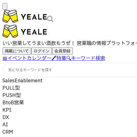
いい営業してうまい酒飲もうぜ！ 営業職の情報プラットフォ
掲載について
ログイン
会員登録
📅
イベントカレンダー
🖍️
特集
🔍
キーワード検索
気になるキーワードを探す
SalesEnablement
PULL型
PUSH型
BtoB営業
KPI
DX
AI
CRM