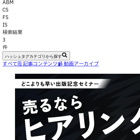
ABM
CS
FS
IS
検索結果
3
件
ハッシュタグカテゴリから探す
すべて
🗒 記事コンテンツ
📹 動画アーカイブ