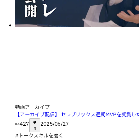
動画アーカイブ
【アーカイブ配信】 セレブリックス通期MVPを受賞し
👀
427
2025/06/27
3
#
トークスキルを磨く