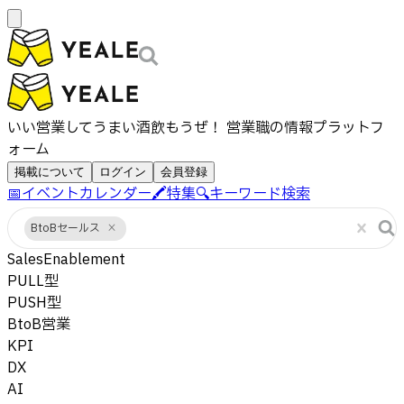
いい営業してうまい酒飲もうぜ！ 営業職の情報プラットフ
ォーム
掲載について
ログイン
会員登録
📅
イベントカレンダー
🖍️
特集
🔍
キーワード検索
BtoBセールス
×
SalesEnablement
PULL型
PUSH型
BtoB営業
KPI
DX
AI