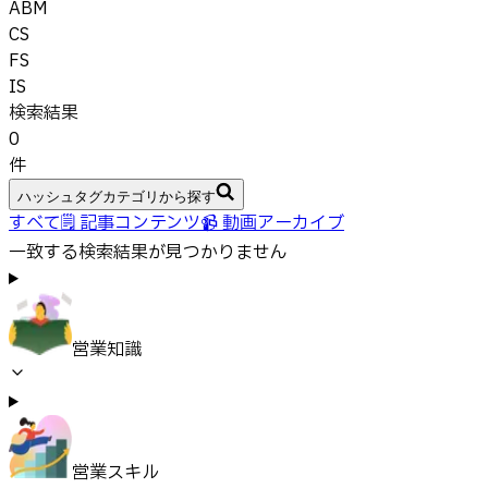
ABM
CS
FS
IS
検索結果
0
件
ハッシュタグカテゴリから探す
すべて
🗒 記事コンテンツ
📹 動画アーカイブ
一致する検索結果が見つかりません
営業知識
営業スキル