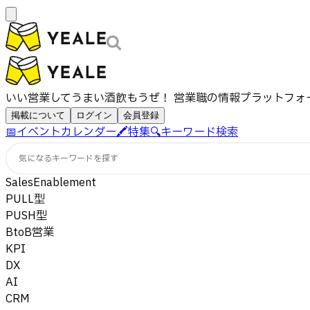
いい営業してうまい酒飲もうぜ！ 営業職の情報プラットフォ
掲載について
ログイン
会員登録
📅
イベントカレンダー
🖍️
特集
🔍
キーワード検索
気になるキーワードを探す
SalesEnablement
PULL型
PUSH型
BtoB営業
KPI
DX
AI
CRM