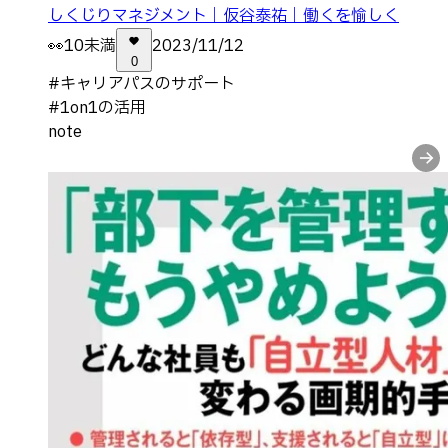
しくじりマネジメント｜仮谷泰祐｜働くを愉しく
👀
10未満
2023/11/12
0
#
キャリアパスのサポート
#
1on1の活用
note