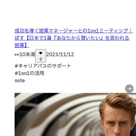
成功を導く営業マネージャーとの1on1ミーティング｜
ぼす【日本で1番『あなたから買いたい』を言われる
営業】
👀
10未満
2023/11/12
0
#
キャリアパスのサポート
#
1on1の活用
note