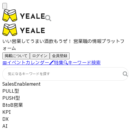
いい営業してうまい酒飲もうぜ！ 営業職の情報プラットフ
ォーム
掲載について
ログイン
会員登録
📅
イベントカレンダー
🖍️
特集
🔍
キーワード検索
気になるキーワードを探す
SalesEnablement
PULL型
PUSH型
BtoB営業
KPI
DX
AI