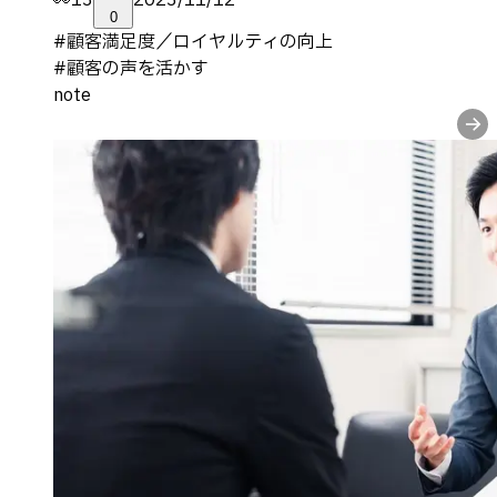
👀
13
2023/11/12
0
#
顧客満足度／ロイヤルティの向上
#
顧客の声を活かす
note