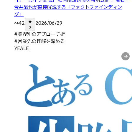
【アーカイブ配信】 社内限定研修を特別公開！ 著者・
今井晶也が直接解説する「ファクトファインディン
グ」
👀
42
2026/06/29
3
#
業界別のアプローチ術
#
営業先の理解を深める
YEALE