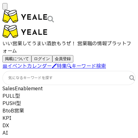
いい営業してうまい酒飲もうぜ！ 営業職の情報プラットフ
ォーム
掲載について
ログイン
会員登録
📅
イベントカレンダー
🖍️
特集
🔍
キーワード検索
気になるキーワードを探す
SalesEnablement
PULL型
PUSH型
BtoB営業
KPI
DX
AI