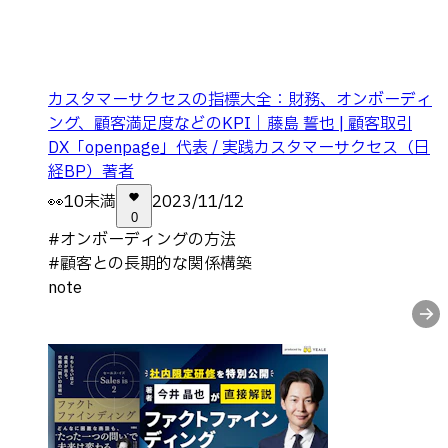
カスタマーサクセスの指標大全：財務、オンボーディ
ング、顧客満足度などのKPI｜藤島 誓也 | 顧客取引
DX「openpage」代表 / 実践カスタマーサクセス（日
経BP）著者
👀
10未満
2023/11/12
0
#
オンボーディングの方法
#
顧客との長期的な関係構築
note