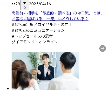
👀
29
2025/04/16
0
商談前に相手を「徹底的に調べる」のは二流。では、
お客様に選ばれる「一流」はどうしている？
#
顧客満足度／ロイヤルティの向上
#
顧客とのコミュニケーション
#
トップセールスの思考
ダイアモンド・オンライン